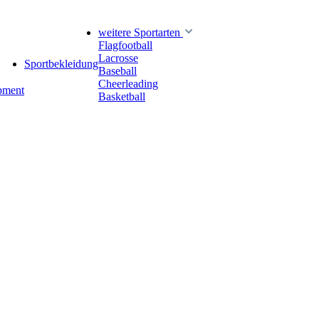
weitere Sportarten
Flagfootball
Lacrosse
Sportbekleidung
Baseball
Cheerleading
pment
Basketball