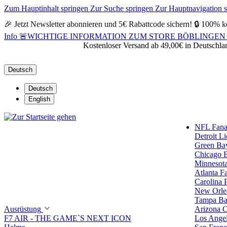
Zum Hauptinhalt springen
Zur Suche springen
Zur Hauptnavigation 
🎉 Jetzt Newsletter abonnieren und 5€ Rabattcode sichern! 🔒 100% k
Info
🚨WICHTIGE INFORMATION ZUM STORE BÖBLINGEN 🚨Alle Öf
Kostenloser Versand ab 49,00€ in Deutschla
Deutsch
Deutsch
English
NFL Fanar
Detroit L
Green Ba
Chicago 
Minnesota
Atlanta F
Carolina 
New Orlea
Tampa Ba
Ausrüstung
Arizona C
F7 AIR - THE GAME`S NEXT ICON
Los Ange