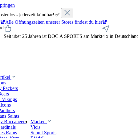
springen
ostenlos - jederzeit kündbar! ✅
fnungszeiten unserer Stores findest du hier🚨
nd
Seit über 25 Jahren ist DOC A SPORTS am Markt
4 x in Deutschlan
tikel
ions
y Packers
Bears
 Vikings
alcons
Panthers
ns Saints
y Buccaneers
Marken
ardinals
Vicis
les Rams
Schutt Sports