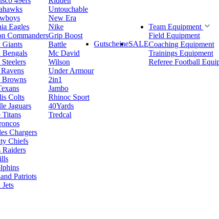
isco 49ers
Riddell
eahawks
Untouchable
owboys
New Era
hia Eagles
Nike
Team Equipment
on Commanders
Grip Boost
Field Equipment
Gutscheine
SALE
 Giants
Battle
Coaching Equipment
i Bengals
Mc David
Trainings Equipment
 Steelers
Wilson
Referee Football Equi
 Ravens
Under Armour
d Browns
2in1
Texans
Jambo
is Colts
Rhinoc Sport
le Jaguars
40Yards
 Titans
Tredcal
roncos
es Chargers
ty Chiefs
 Raiders
lls
lphins
nd Patriots
Jets