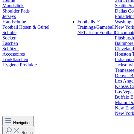
Helme
San Franc
Mundstück
Seattle S
Shoulder Pads
Dallas C
Jerseys
Philadelp
Handschuhe
Footballs
Washingt
Football Hosen & Gürtel
Trainings/Gameball
New York
Schuhe
NFL Team Football
Cincinnat
Socken
Pittsburgh
Taschen
Baltimore
Schützer
Clevelan
Accessoires
Houston 
Trinkflaschen
Indianapol
Hygiene Produkte
Jacksonvil
Tennessee
Denver B
Los Angel
Kansas Ci
Las Vegas
Buffalo Bi
Miami Do
New Engla
New York 
Navigation
Suche