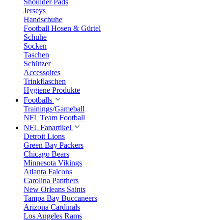
Shoulder Pads
Jerseys
Handschuhe
Football Hosen & Gürtel
Schuhe
Socken
Taschen
Schützer
Accessoires
Trinkflaschen
Hygiene Produkte
Footballs
Trainings/Gameball
NFL Team Football
NFL Fanartikel
Detroit Lions
Green Bay Packers
Chicago Bears
Minnesota Vikings
Atlanta Falcons
Carolina Panthers
New Orleans Saints
Tampa Bay Buccaneers
Arizona Cardinals
Los Angeles Rams