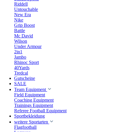
Riddell
Untouchable
New Era
Nike
Grip Boost
Battle
Mc David
Wilson
Under Armour
2in1
Jambo
Rhinoc Sport
40Yards
Tredcal
Gutscheine
SALE
Team Equipment
Field Equipment
Coaching Equipment
Trainings Equipment
Referee Football Equipment
Sportbekleidung
weitere Sportarten
Flagfootball