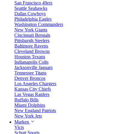
San Francisco 49ers
Seattle Seahawks
Dallas Cowboys
Philadelphia Eagles
Washington Commanders
New York Giants
Cincinnati Bengals
Pittsburgh Steelers
Baltimore Ravens
Cleveland Browns
Houston Texans
Indianapolis Colts
Jacksonville Jaguars
Tennessee Titans
Denver Broncos
Los Angeles Chargers
Kansas City Chiefs
Las Vegas Raiders
Buffalo Bills
Miami Dolphins
New England Patriots
New York Jets
Marken
Vicis
Schutt Sports