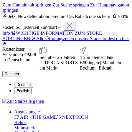
Zum Hauptinhalt springen
Zur Suche springen
Zur Hauptnavigation
springen
🎉 Jetzt Newsletter abonnieren und 5€ Rabattcode sichern! 🔒 100%
kostenlos - jederzeit kündbar! ✅
Info
🚨WICHTIGE INFORMATION ZUM STORE
BÖBLINGEN 🚨Alle Öffnungszeiten unserer Stores findest du hier
🚨
Kostenloser
Versand ab 49,00€
Seit über 25 Jahren
4 x in Deutschland -
in Deutschland
ist DOC A SPORTS
Böblingen | Mannheim |
am Markt
Bochum | Erkrath
Deutsch
Deutsch
English
Ausrüstung
F7 AIR - THE GAME`S NEXT ICON
Helme
Mundstück